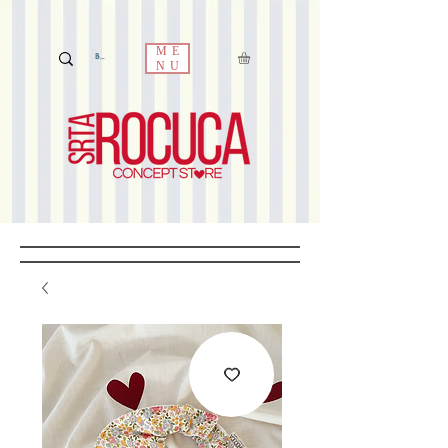
ME
NU