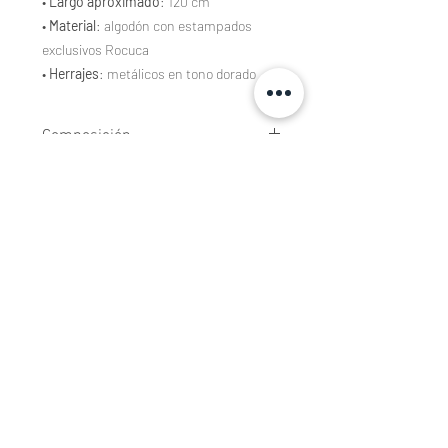
•
Largo aproximado
: 120 cm
•
Material
: algodón con estampados
exclusivos Rocuca
•
Herrajes
: metálicos en tono dorado
Composición
Tejidos estampados de algodón 100%