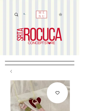
ME
NU