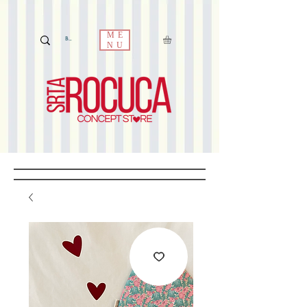
ME
NU