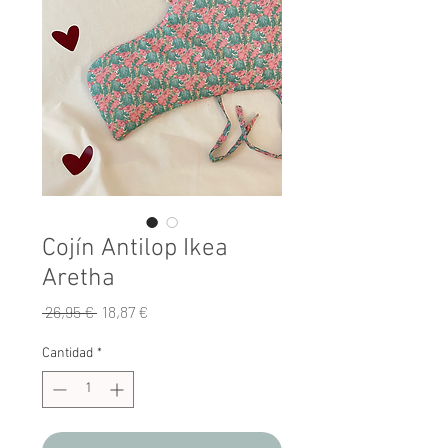
Cojín Antilop Ikea
Aretha
Precio
Precio
 26,95 € 
18,87 €
de
oferta
Cantidad
*