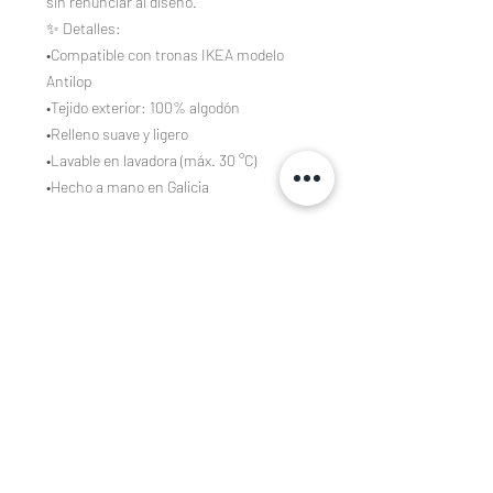
sin renunciar al diseño.
✨ Detalles:
•Compatible con tronas IKEA modelo
Antilop
•Tejido exterior: 100% algodón
•Relleno suave y ligero
•Lavable en lavadora (máx. 30 °C)
•Hecho a mano en Galicia
Composición
Tejidos estampados de algodón 100%