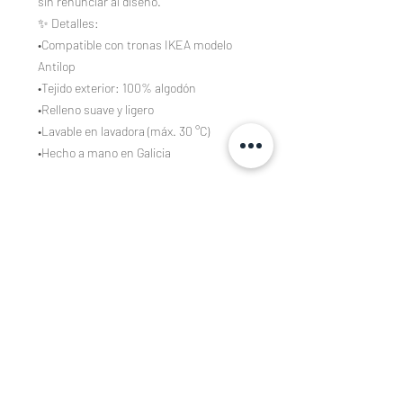
sin renunciar al diseño.
✨ Detalles:
•Compatible con tronas IKEA modelo
Antilop
•Tejido exterior: 100% algodón
•Relleno suave y ligero
•Lavable en lavadora (máx. 30 °C)
•Hecho a mano en Galicia
Composición
Tejidos estampados de algodón 100%