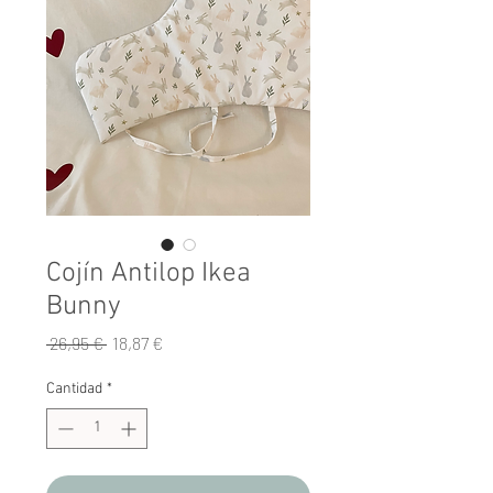
Cojín Antilop Ikea
Bunny
Precio
Precio
 26,95 € 
18,87 €
de
oferta
Cantidad
*