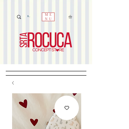
ME
NU