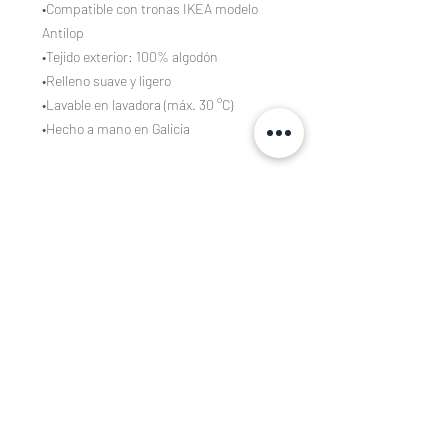
•Compatible con tronas IKEA modelo
Antilop
•Tejido exterior: 100% algodón
•Relleno suave y ligero
•Lavable en lavadora (máx. 30 °C)
•Hecho a mano en Galicia
Composición
Tejidos estampados de algodón 100%