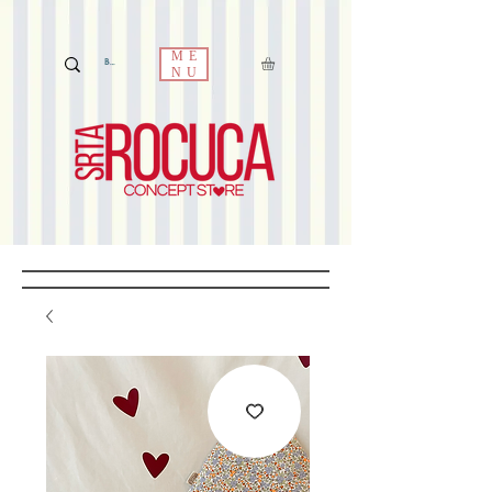
ME
NU