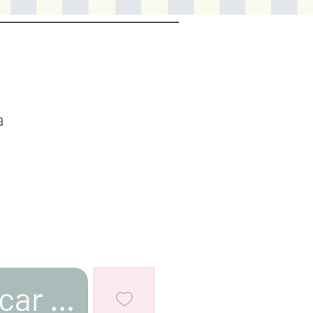
a
car al estar disponible