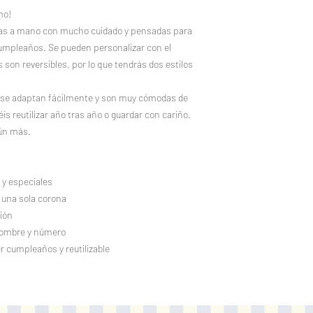
mo!
has a mano con mucho cuidado y pensadas para
cumpleaños. Se pueden personalizar con el
son reversibles, por lo que tendrás dos estilos
n, se adaptan fácilmente y son muy cómodas de
is reutilizar año tras año o guardar con cariño.
aún más.
y especiales
una sola corona
ión
nombre y número
cumpleaños y reutilizable