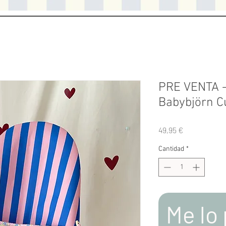
PRE VENTA 
Babybjörn C
Precio
49,95 €
Cantidad
*
Me lo 