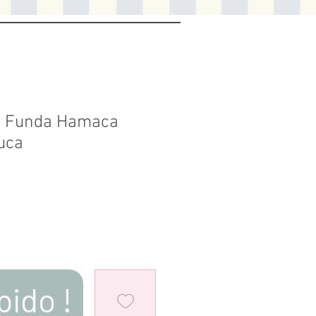
- Funda Hamaca
uca
pido !