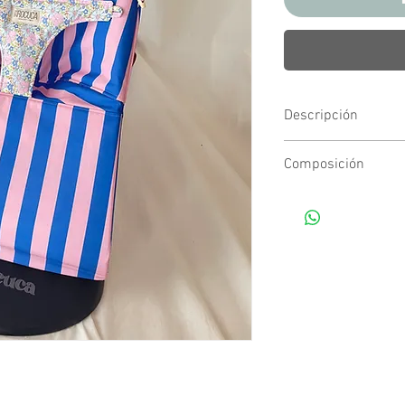
Descripción
Funda para hamaca B
Composición
Tu bebé, siempre cómo
Tejidos estampados d
Esta funda de algodó
la experiencia de tu pe
mucho estilo.
Hecha a mano, sin mate
sensibles y para famili