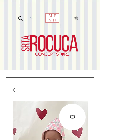
ME
NU