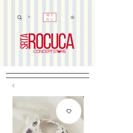
ME
NU