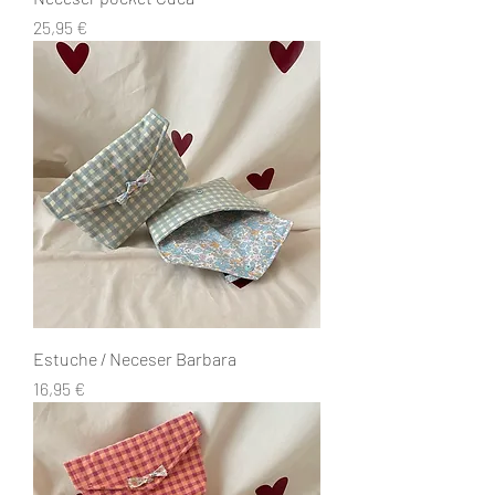
Precio
25,95 €
Estuche / Neceser Barbara
Precio
16,95 €