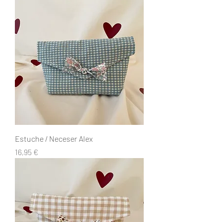
Estuche / Neceser Alex
Precio
16,95 €