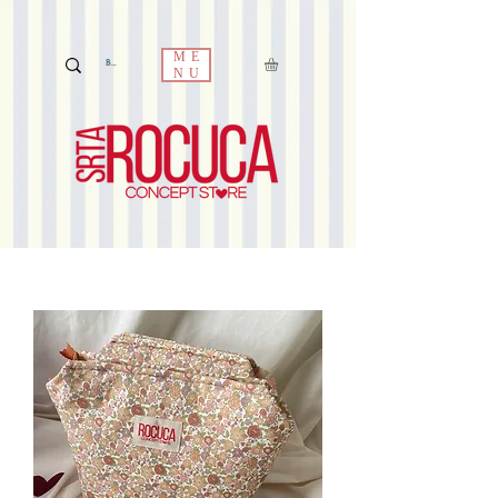
ME
NU