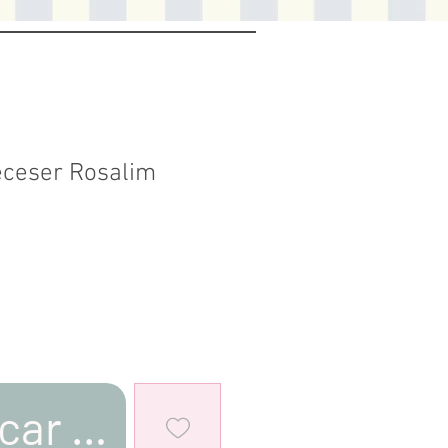
eceser Rosalim
car al estar disponible