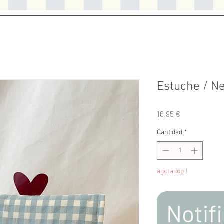
Estuche / N
Precio
16,95 €
Cantidad
*
agotadoo !
Notifi