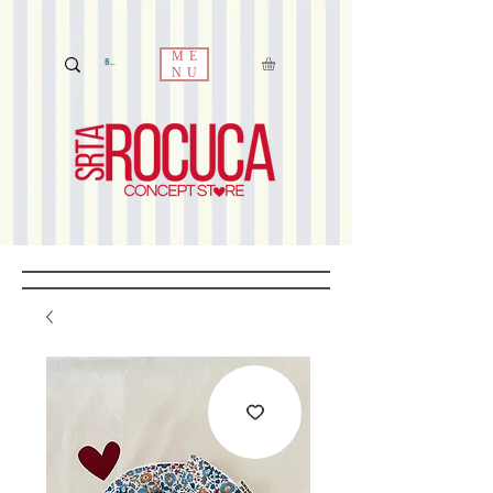
ME
NU