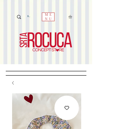
ME
NU