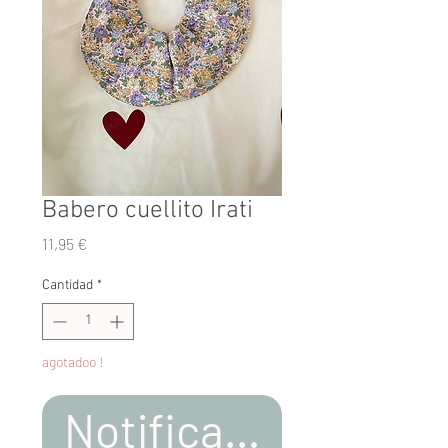
Babero cuellito Irati
Precio
11,95 €
Cantidad
*
agotadoo !
Notificar al estar d