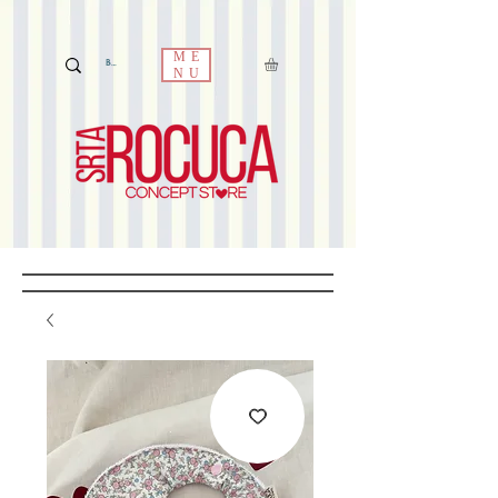
ME
NU