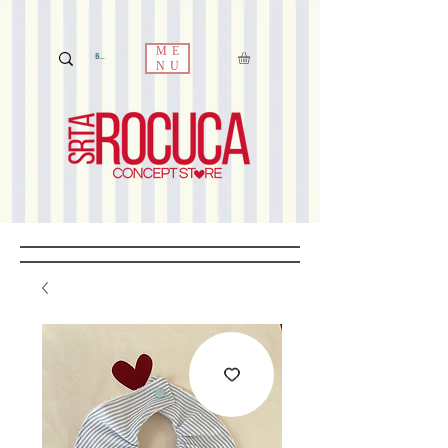
ME
NU