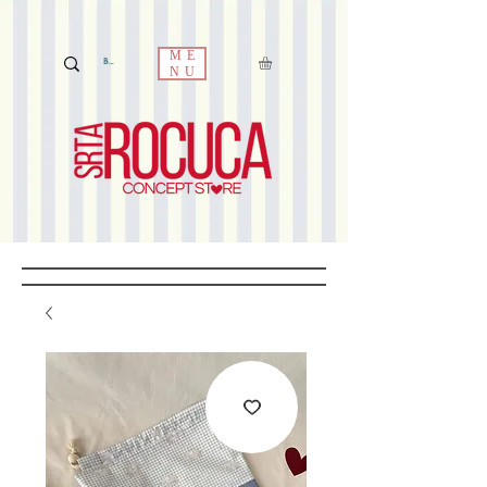
ME
NU