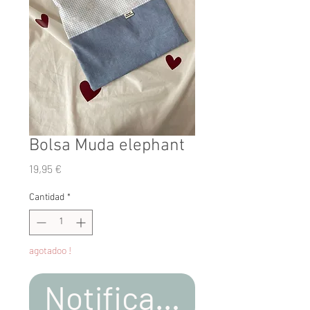
Bolsa Muda elephant
Precio
19,95 €
Cantidad
*
agotadoo !
Notificar al estar d