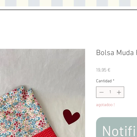
Bolsa Muda 
Precio
19,95 €
Cantidad
*
agotadoo !
Notifi