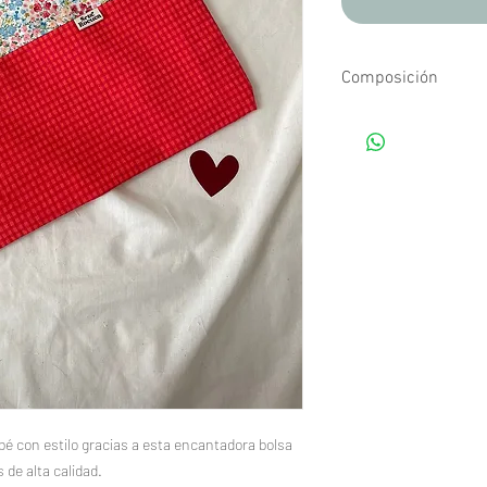
Composición
Tejidos estampados d
bé con estilo gracias a esta encantadora bolsa
de alta calidad.