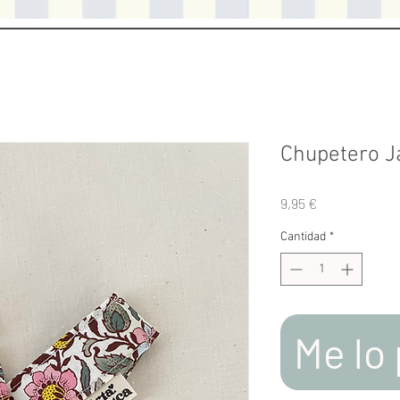
Chupetero J
Precio
9,95 €
Cantidad
*
Me lo 