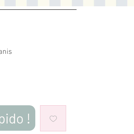
anis
pido !