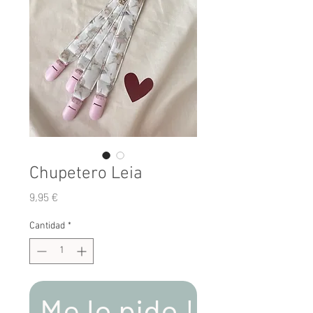
Chupetero Leia
Precio
9,95 €
Cantidad
*
Me lo pido !