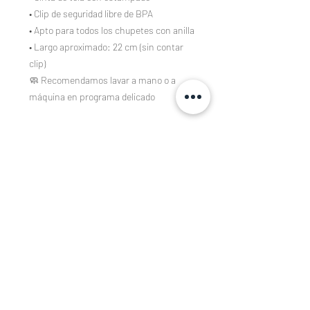
• Clip de seguridad libre de BPA
• Apto para todos los chupetes con anilla
• Largo aproximado: 22 cm (sin contar
clip)
🧼 Recomendamos lavar a mano o a
máquina en programa delicado
Composición
Tejidos estampados de algodón 100%