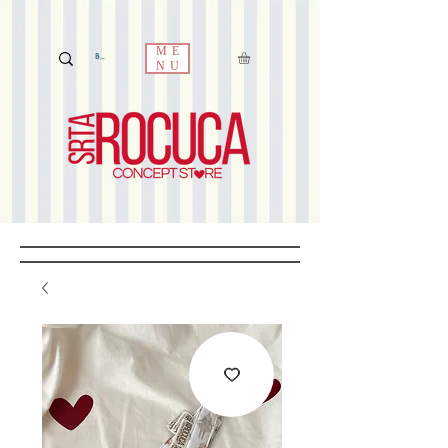
ME
NU