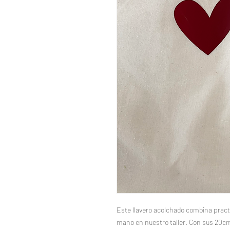
Este llavero acolchado combina practi
mano en nuestro taller. Con sus 20cm 