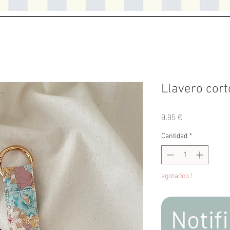
Llavero cort
Precio
9,95 €
Cantidad
*
agotadoo !
Notifi