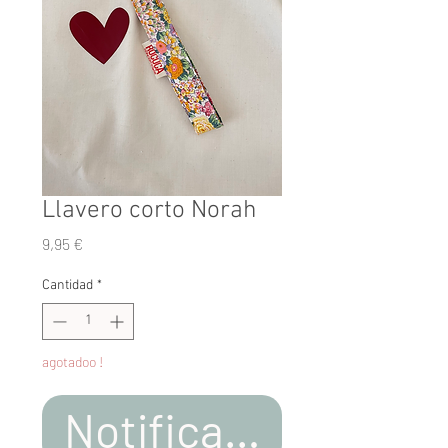
Llavero corto Norah
Precio
9,95 €
Cantidad
*
agotadoo !
Notificar al estar d