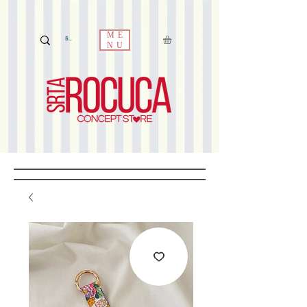
ME
NU