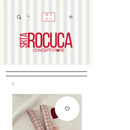
ME
NU