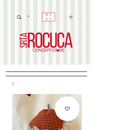
ME
NU