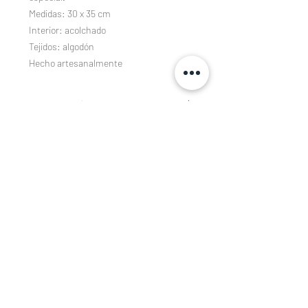
Medidas: 30 x 35 cm
Interior: acolchado
Tejidos: algodón
Hecho artesanalmente
Composición
Tejidos estampados de algodón 100%