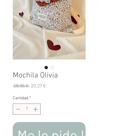
Mochila Olivia
Precio
Precio
 28,95 € 
20,27 €
de
oferta
Cantidad
*
Me lo pido !