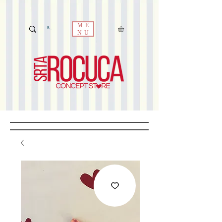
ME
NU