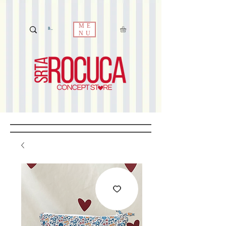
ME
NU