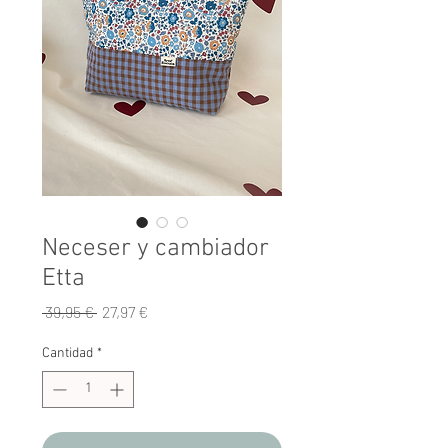
Neceser y cambiador
Etta
Precio
Precio
 39,95 € 
27,97 €
de
oferta
Cantidad
*