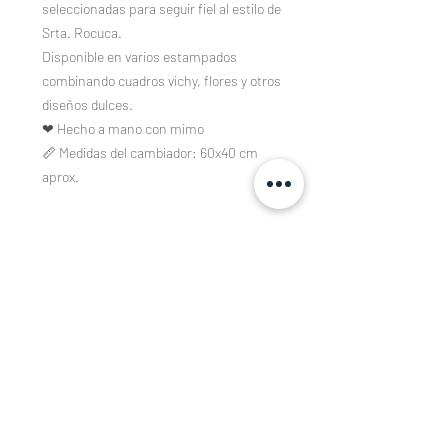
seleccionadas para seguir fiel al estilo de
Srta. Rocuca.
Disponible en varios estampados
combinando cuadros vichy, flores y otros
diseños dulces.
❤ Hecho a mano con mimo
📏 Medidas del cambiador: 60x40 cm
aprox.
Composición
Tejidos estampados de algodón 100%