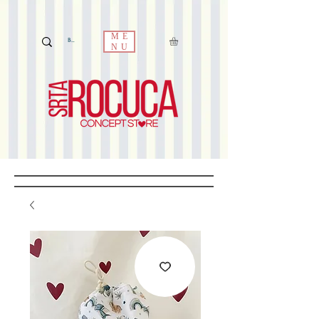
ME
NU