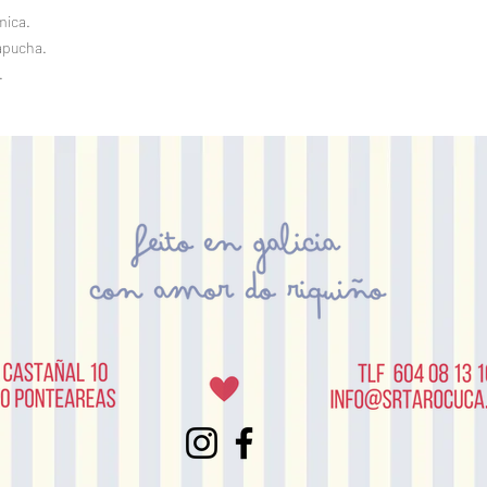
mica.
apucha.
.