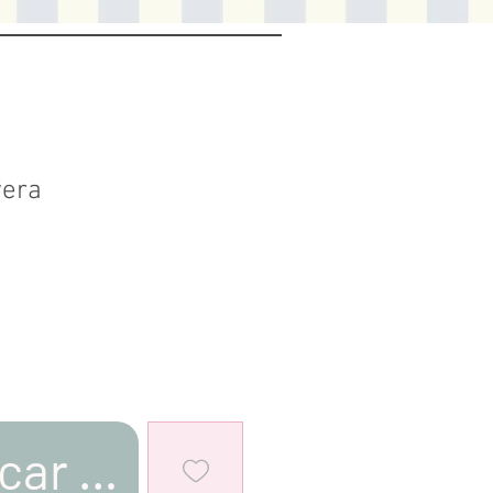
vera
car al estar disponible