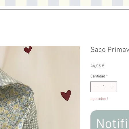
Saco Prima
Precio
44,95 €
Cantidad
*
agotadoo !
Notifi