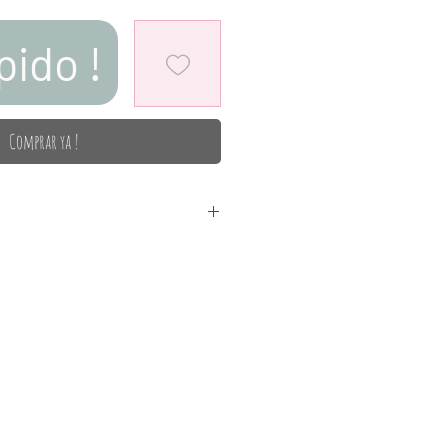
pido !
Comprar ya !
e algodón 100%