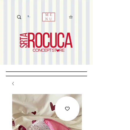
ME
NU