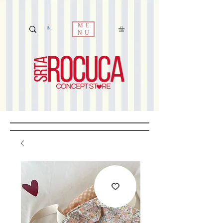
ME
NU