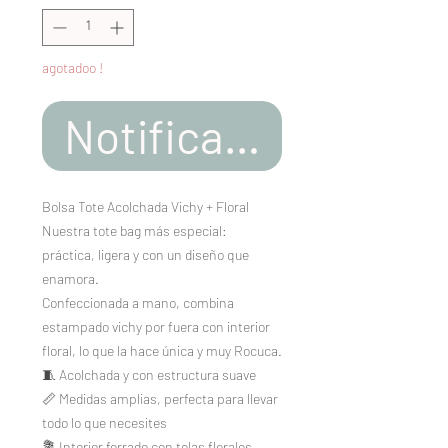
agotadoo !
Notificar al estar d
Bolsa Tote Acolchada Vichy + Floral
Nuestra tote bag más especial:
práctica, ligera y con un diseño que
enamora.
Confeccionada a mano, combina
estampado vichy por fuera con interior
floral, lo que la hace única y muy Rocuca.
🧵 Acolchada y con estructura suave
📏 Medidas amplias, perfecta para llevar
todo lo que necesites
💐 Interior forrado con telas florales