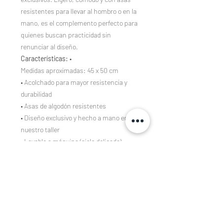
resistentes para llevar al hombro o en la
mano, es el complemento perfecto para
quienes buscan practicidad sin
renunciar al diseño.
Características:
•
Medidas aproximadas: 45 x 50 cm
• Acolchado para mayor resistencia y
durabilidad
• Asas de algodón resistentes
• Diseño exclusivo y hecho a mano en
nuestro taller
• Lavable a máquina (ciclo delicado)
Composición
Tejidos estampados de algodón 100%