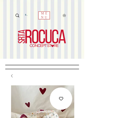
ME
NU